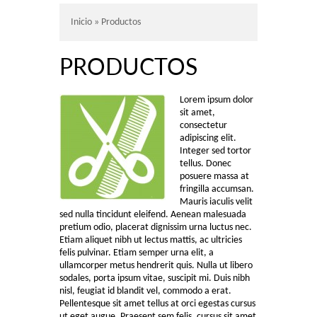
Inicio
» Productos
PRODUCTOS
Lorem ipsum dolor
sit amet,
consectetur
adipiscing elit.
Integer sed tortor
tellus. Donec
posuere massa at
fringilla accumsan.
Mauris iaculis velit
sed nulla tincidunt eleifend. Aenean malesuada
pretium odio, placerat dignissim urna luctus nec.
Etiam aliquet nibh ut lectus mattis, ac ultricies
felis pulvinar. Etiam semper urna elit, a
ullamcorper metus hendrerit quis. Nulla ut libero
sodales, porta ipsum vitae, suscipit mi. Duis nibh
nisl, feugiat id blandit vel, commodo a erat.
Pellentesque sit amet tellus at orci egestas cursus
ut eget augue. Praesent sem felis, cursus sit amet