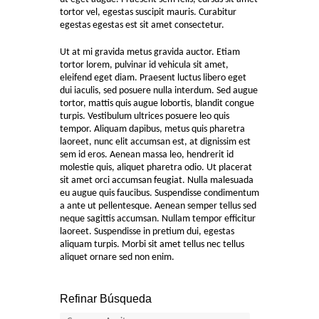
tortor vel, egestas suscipit mauris. Curabitur
egestas egestas est sit amet consectetur.
Ut at mi gravida metus gravida auctor. Etiam
tortor lorem, pulvinar id vehicula sit amet,
eleifend eget diam. Praesent luctus libero eget
dui iaculis, sed posuere nulla interdum. Sed augue
tortor, mattis quis augue lobortis, blandit congue
turpis. Vestibulum ultrices posuere leo quis
tempor. Aliquam dapibus, metus quis pharetra
laoreet, nunc elit accumsan est, at dignissim est
sem id eros. Aenean massa leo, hendrerit id
molestie quis, aliquet pharetra odio. Ut placerat
sit amet orci accumsan feugiat. Nulla malesuada
eu augue quis faucibus. Suspendisse condimentum
a ante ut pellentesque. Aenean semper tellus sed
neque sagittis accumsan. Nullam tempor efficitur
laoreet. Suspendisse in pretium dui, egestas
aliquam turpis. Morbi sit amet tellus nec tellus
aliquet ornare sed non enim.
Refinar Búsqueda