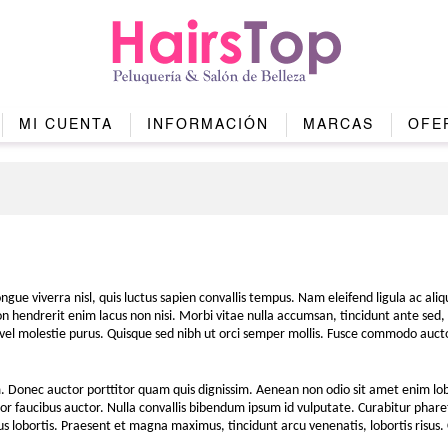
MI CUENTA
INFORMACIÓN
MARCAS
OFE
ongue viverra nisl, quis luctus sapien convallis tempus. Nam eleifend ligula ac a
 non hendrerit enim lacus non nisi. Morbi vitae nulla accumsan, tincidunt ante se
is vel molestie purus. Quisque sed nibh ut orci semper mollis. Fusce commodo au
uam. Donec auctor porttitor quam quis dignissim. Aenean non odio sit amet enim l
or faucibus auctor. Nulla convallis bibendum ipsum id vulputate. Curabitur phare
sus lobortis. Praesent et magna maximus, tincidunt arcu venenatis, lobortis risus. 