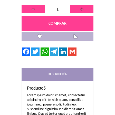
Lista de Regalos
Comparar
Facebook
Twitter
WhatsApp
Telegram
LinkedIn
Gmail
DESCRIPCIÓN
Producto5
Lorem ipsum dolor sit amet, consectetur
adipiscing elit. In nibh quam, convallis a
ipsum nec, posuere sollicitudin leo.
Suspendisse dignissim sed diam sit amet
finibus. Cras et tortor eget erat hendrerit