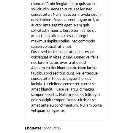
rhoncus. Proin feugiat libero quis varius
sollicitudin. Aenean cursus et leo nec
consectetur. Nullam auctor gravida ipsum
quis dapibus. Fusce laoreet augue orci, at
auctor ante sagittis eget. Nam quis
sollicitudin mauris. Curabitur in ante sit
amet tellus ultrices cursus. Integer
maximus dapibus tellus, nec commodo
sapien volutpat sit amet.
Fusce sed tortor sed erat pellentesque
consequat in vitae ipsum. Donec vel felis
nec lorem luctus viverra ut eu est.
Aliquam eu tincidunt quam. Nam lacinia
faucibus orci sed tincidunt. Pellentesque
consectetur tellus ac augue rhoncus
lacinia. Ut eleifend consectetur erat sit
amet blandit. Fusce vel arcu id magna
semper lobortis. Nullam sodales felis eget
odio suscipit tempor. Donec ultricies sit
amet ante eu condimentum. Nullam porta
vel quam ut egestas.
Etiquetas:
producto5