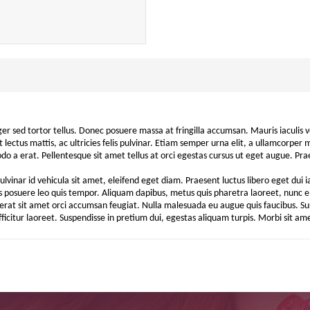
ger sed tortor tellus. Donec posuere massa at fringilla accumsan. Mauris iaculis 
 lectus mattis, ac ultricies felis pulvinar. Etiam semper urna elit, a ullamcorper 
modo a erat. Pellentesque sit amet tellus at orci egestas cursus ut eget augue. Prae
lvinar id vehicula sit amet, eleifend eget diam. Praesent luctus libero eget dui i
ces posuere leo quis tempor. Aliquam dapibus, metus quis pharetra laoreet, nunc 
placerat sit amet orci accumsan feugiat. Nulla malesuada eu augue quis faucibus
citur laoreet. Suspendisse in pretium dui, egestas aliquam turpis. Morbi sit ame